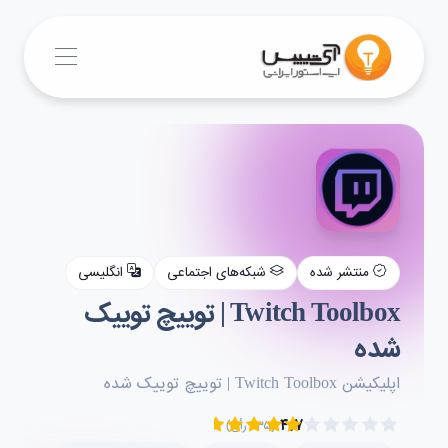
منتشر شده
شبکه‌های اجتماعی
انگلیسی
Twitch Toolbox | توییچ توییک
شده
اپلیکیشن Twitch Toolbox | توییچ توییک شده
۴.۷
(۲۳۵ رأی)