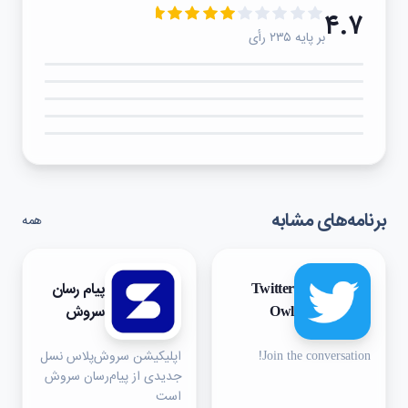
۴.۷
بر پایه ۲۳۵ رأی
۵★
۴★
۳★
۲★
۱★
برنامه‌های مشابه
همه
Twitter
پیام رسان
Owl
سروش
Join the conversation!
اپلیکیشن سروش‌پلاس نسل
جدیدی از پیام‌رسان سروش
است