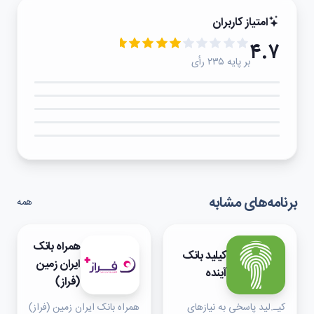
امتیاز کاربران
۴.۷
بر پایه ۲۳۵ رأی
۵★
۴★
۳★
۲★
۱★
برنامه‌های مشابه
همه
همراه بانک
کیلید بانک
ایران زمین
آینده
(فراز)
کیـ.لید پاسخی به نیازهای
همراه بانک ایران زمین (فراز)