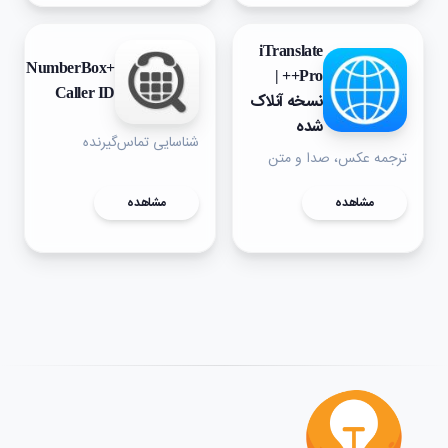
iTranslate
NumberBox+
Pro++ |
Caller ID
نسخه آنلاک
شده
شناسایی تماس‌گیرنده
ترجمه عکس، صدا و متن
مشاهده
مشاهده