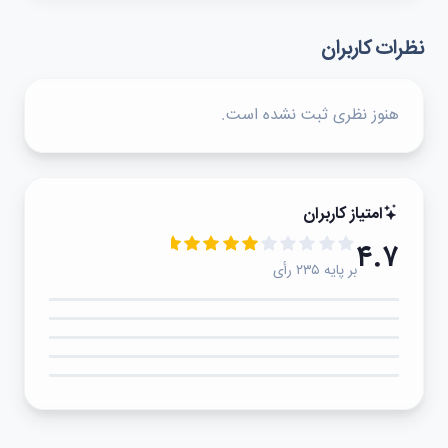
نظرات کاربران
هنوز نظری ثبت نشده است.
امتیاز کاربران
۴.۷
بر پایه ۲۳۵ رأی
۵★
۴★
۳★
۲★
۱★