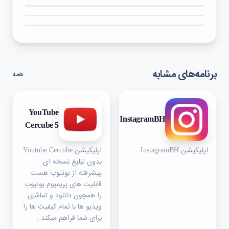
۳★
۲★
۱★
برنامه‌های مشابه
همه
YouTube
InstagramBH
Cercube 5
اپلیکیشن InstagramBH
اپلیکیشن Youtube Cercube
بدون تبلیغ نسخه ای
پیشرفته از یوتیوب هست
قابلیت های پریمیوم یوتیوب
را همچون دانلود و تماشای
ویدیو ها با تمام کیفیت ها را
برای شما فراهم میکند .