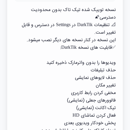
نسخه توییک شده تیک تاک بدون محدودیت
دسترسی🌠
📐 تنظیمات DarkTik در Settings در دسترس و قابل
تغییر است.
این نسخه در کنار نسخه های دیگر نصب میشود.
✅قابلیت های نسخه DarkTik:
ویدیوها را بدون واترمارک ذخیره کنید
حذف تبلیغات
حذف لایوهای نمایشی
تغییر مکان
مخفی کردن رابط کاربری
فالوورهای جعلی (نمایشی)
تیک اکانت (نمایشی)
فعال کردن تماشای HD
پخش خودکار ویدیوی بعدی