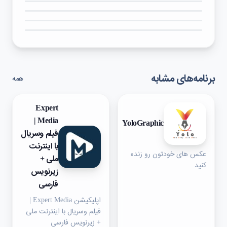
۴★
۳★
۲★
۱★
برنامه‌های مشابه
همه
Expert
Media |
YoloGraphic
فیلم وسریال
با اینترنت
عکس های خودتون رو زنده
ملی +
کنید
زیرنویس
فارسی
اپلیکیشن Expert Media |
فیلم وسریال با اینترنت ملی
+ زیرنویس فارسی