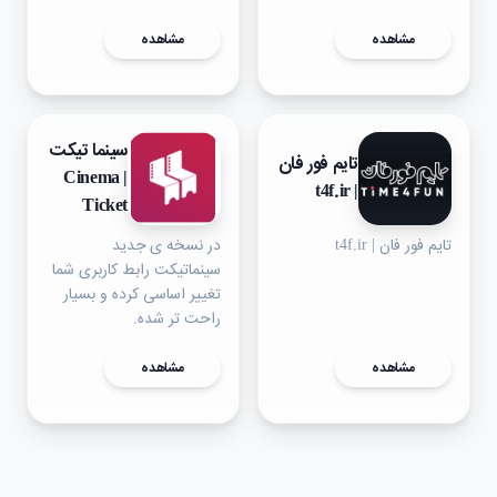
مشاهده
مشاهده
سینما تیکت
تایم‌ فور فان
| Cinema
| t4f.ir
Ticket
تایم‌ فور فان | t4f.ir
در نسخه ی جدید
سینماتیکت رابط کاربری شما
تغییر اساسی کرده و بسیار
راحت تر شده.
مشاهده
مشاهده