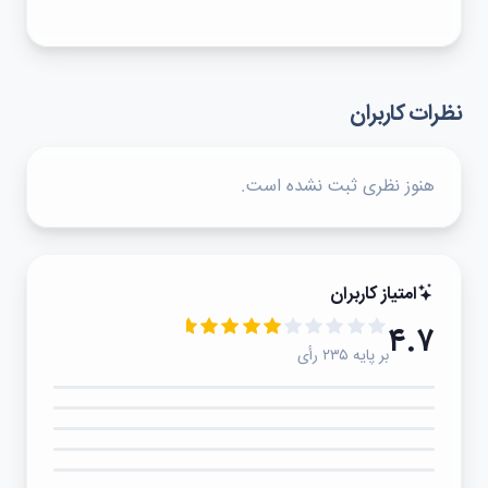
نظرات کاربران
هنوز نظری ثبت نشده است.
امتیاز کاربران
۴.۷
بر پایه ۲۳۵ رأی
۵★
۴★
۳★
۲★
۱★