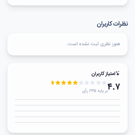
نظرات کاربران
هنوز نظری ثبت نشده است.
امتیاز کاربران
۴.۷
بر پایه ۲۳۵ رأی
۵★
۴★
۳★
۲★
۱★