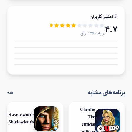
امتیاز کاربران
۴.۷
بر پایه ۲۳۵ رأی
۵★
۴★
۳★
۲★
۱★
برنامه‌های مشابه
همه
Cluedo:
Ravensword:
The
Shadowlands
Official