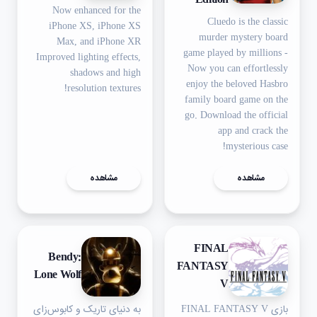
Edition
Now enhanced for the
Cluedo is the classic
iPhone XS, iPhone XS
murder mystery board
Max, and iPhone XR
game played by millions -
Improved lighting effects,
Now you can effortlessly
shadows and high
enjoy the beloved Hasbro
resolution textures!
family board game on the
go. Download the official
app and crack the
mysterious case!
مشاهده
مشاهده
FINAL
Bendy:
FANTASY
Lone Wolf
V
بازی FINAL FANTASY V
به دنیای تاریک و کابوس‌زای