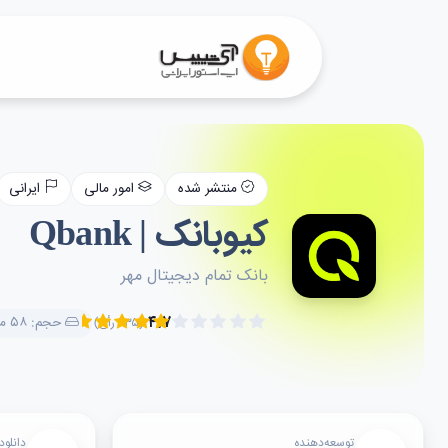
منتشر شده
امور مالی
ایرانی
کیوبانک | Qbank
بانک تمام دیجیتال مهر
۴.۷
حجم: ۵۸ مگابایت
(۲۳۵ رأی)
توسعه‌دهنده
دانلود