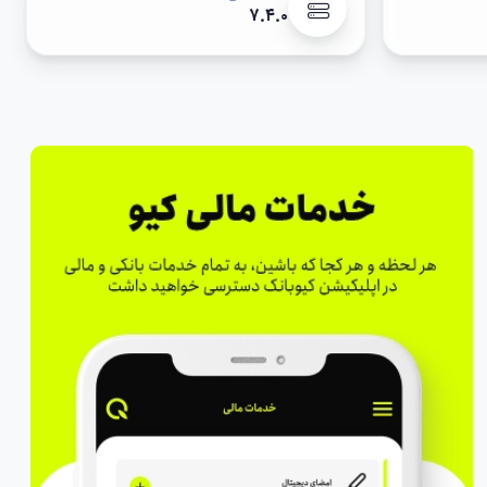
۷.۴.۰