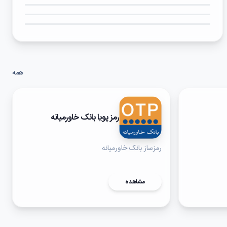
۳★
۲★
۱★
همه
رمز پویا بانک خاورمیانه
رمزساز بانک خاورمیانه
مشاهده