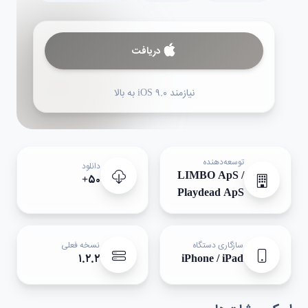
دریافت
نیازمند iOS ۹.۰ به بالا
توسعه‌دهنده
دانلود
LIMBO ApS /
۵۰+
Playdead ApS
سازگاری دستگاه
نسخه فعلی
۱.۲.۲
iPhone / iPad