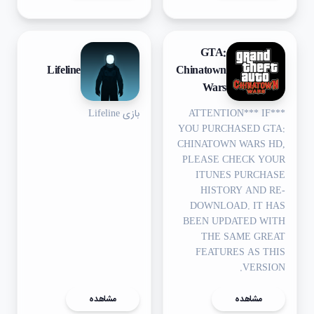
GTA:
Lifeline
Chinatown
Wars
***ATTENTION*** IF
بازی Lifeline
YOU PURCHASED GTA:
CHINATOWN WARS HD,
PLEASE CHECK YOUR
ITUNES PURCHASE
HISTORY AND RE-
DOWNLOAD. IT HAS
BEEN UPDATED WITH
THE SAME GREAT
FEATURES AS THIS
VERSION.
مشاهده
مشاهده