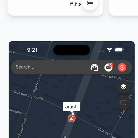
۳.۲.۶