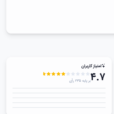
امتیاز کاربران
۴.۷
بر پایه ۲۳۵ رأی
۵★
۴★
۳★
۲★
۱★