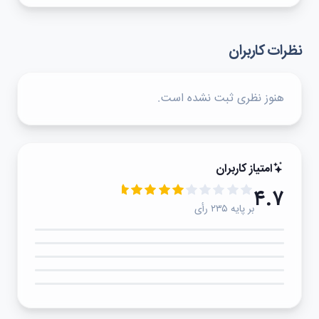
نظرات کاربران
هنوز نظری ثبت نشده است.
امتیاز کاربران
۴.۷
بر پایه ۲۳۵ رأی
۵★
۴★
۳★
۲★
۱★