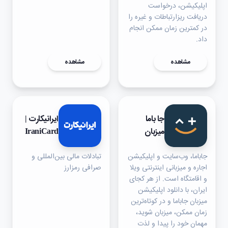
اپلیکیشن، درخواست
دریافت ریز‌ارتباطات و غیره را
در کمترین زمان ممکن انجام
داد.
مشاهده
مشاهده
جا باما
ایرانیکارت |
میزبان
IraniCard
جاباما، وب‌سایت و اپلیکیشن
تبادلات مالی بین‌المللی و
اجاره و میزبانی اینترنتی ویلا
صرافی رمزارز
و اقامتگاه است. از هر کجای
ایران، با دانلود اپلیکیشن
میزبان جاباما و در کوتاه‌ترین
زمان ممکن، میزبان شوید،
مهمان خود را پیدا و لذت