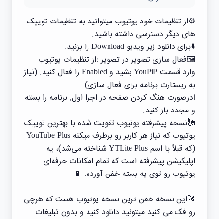
⚙️از تنظیمات خود یوتیوب میتوانید به تنظیمات توییک
های دیگر دسترسی داشته باشید.
⬇️برای دانلود زیر ویدیو Download را بزنید.
🖼️فعال سازی تصویر در تصویر :از تنظیمات یوتیوب
وارد قسمت YouPiP بشید و Enabled را فعال کنید. (نیاز
به ریستارت برنامه برای فعال سازی)
ℹ️درصورت هنگ کردن صفحه در اجرا اول, برنامه را بسته
و مجدد باز کنید.
🗽نسخه پیشرفته یوتیوب تقویت شده با بهترین توییک
یوتیوب که نیاز هر کاربر رو برطرف میکنه YouTube Plus
(که قبلاً با اسم YTLite Plus شناخته می‌شد)، یه
اپلیکیشن پیشرفته است که تمام امکانات حرفه‌ای
یوتیوب رو توی یه بسته خفن آورده. 📱
🎏این نسخه خفن ترین نسخه یوتیوب هست که هرچی
رو فک می کنید میتونید دانلود کنید و بدون تبلیغات