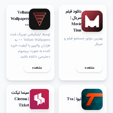
دانلود فیلم
Vellum
سریال |
Wallpapers
Movie
++
Time
توسط اپلیکیشن توییک شده
بهترین موتور جستجو فیلم و
Vellum Wallpapers ++ به
سریال
هزاران والپیپر با کیفیت خیره
کننده به صورت پریمیوم
دسترسی داشته باشید .
مشاهده
مشاهده
سینما تیکت
تیوا | Tva
| Cinema
Ticket