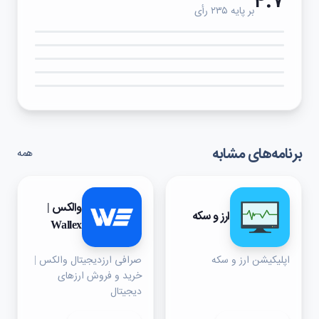
۴.۷
بر پایه ۲۳۵ رأی
۵★
۴★
۳★
۲★
۱★
برنامه‌های مشابه
همه
والکس |
ارز و سکه
Wallex
اپلیکیشن ارز و سکه
صرافی ارزدیجیتال والکس |‌
خرید و فروش ارزهای
دیجیتال