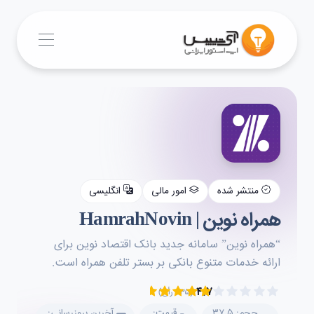
منتشر شده
امور مالی
انگلیسی
همراه نوین | HamrahNovin
“همراه نوين” سامانه جديد بانک اقتصاد نوين برای
ارائه خدمات متنوع بانکی بر بستر تلفن همراه است.
۴.۷
(۲۳۵ رأی)
حجم: ۳۷.۵
قیمت:
آخرین بروزرسانی: