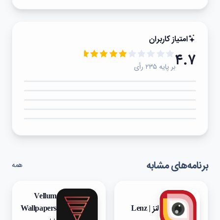
امتیاز کاربران
۴.۷
بر پایه ۲۳۵ رأی
۵★
۴★
۳★
۲★
۱★
برنامه‌های مشابه
همه
Vellum
لنز | Lenz
Wallpapers