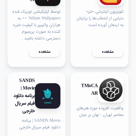
++
‏تلویزیون اینترنتی «لنز»
توسط اپلیکیشن توییک شده
دنیایی از انتخاب‌ها را برایتان
Vellum Wallpapers ++ به
به ارمغان آورده است.
هزاران والپیپر با کیفیت خیره
کننده به صورت پریمیوم
دسترسی داشته باشید .
مشاهده
مشاهده
SANDS
TMoCA
Movie |
AR
برنامه دانلود
فیلم سریال
واقعیت افزوده موزه هنرهای
خارجی
معاصر تهران - نهان بر عیان
SANDS Movie | برنامه
دانلود فیلم سریال خارجی