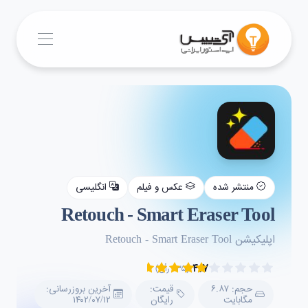
منتشر شده
عکس و فیلم
انگلیسی
Retouch - Smart Eraser Tool
اپلیکیشن Retouch - Smart Eraser Tool
۴.۷
(۲۳۵ رأی)
حجم: ۶.۸۷
قیمت:
آخرین بروزرسانی:
مگابایت
رایگان
۱۴۰۲/۰۷/۱۲