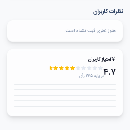
نظرات کاربران
هنوز نظری ثبت نشده است.
امتیاز کاربران
۴.۷
بر پایه ۲۳۵ رأی
۵★
۴★
۳★
۲★
۱★