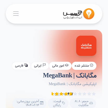
منتشر شده
امور مالی
ایرانی
فارسی
مگابانک | MegaBank
اپلیکیشن مگابانک | MegaBank
۴.۷
(۲۳۵ رأی)
حجم: ۸۱.۸
قیمت:
آخرین بروزرسانی:
مگابایت
رایگان
۱۴۰۴/۰۲/۱۴