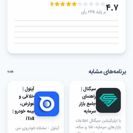
۴.۷
بر پایه ۲۳۵ رأی
۵★
۴★
۳★
۲★
۱★
برنامه‌های مشابه
همه
سیگنال |
آیتول |
راهنمای
خلافی و
جامع بازار
عوارض،
سرمایه
بیمه خودرو |
iToll
با اپلیکیشن سیگنال اطلاعات
بازارهای سرمایه، طلا و سکه،
آیتول - سامانه خودروی من