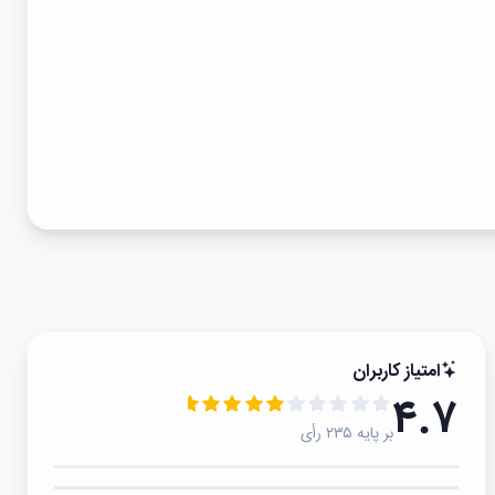
امتیاز کاربران
۴.۷
بر پایه ۲۳۵ رأی
۵★
۴★