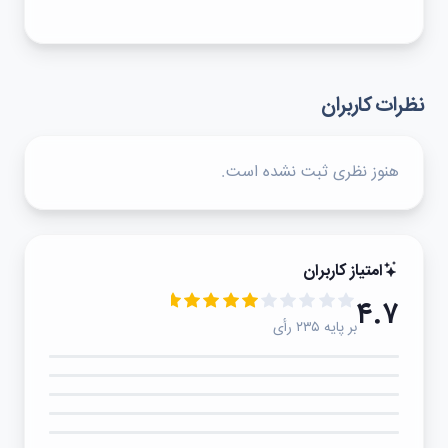
نظرات کاربران
هنوز نظری ثبت نشده است.
امتیاز کاربران
۴.۷
بر پایه ۲۳۵ رأی
۵★
۴★
۳★
۲★
۱★