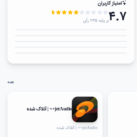
امتیاز کاربران
۴.۷
بر پایه ۲۳۵ رأی
۵★
۴★
۳★
۲★
۱★
همه
jetAudio++ | آنلاک شده
jetAudio++ | آنلاک شده