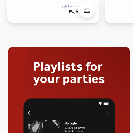
نسخه فعلی
۳۰.۵