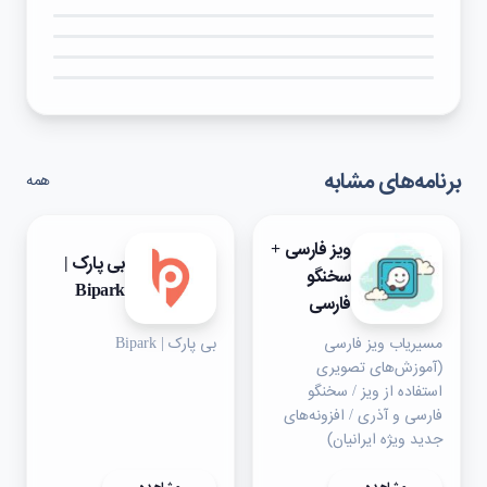
۴★
۳★
۲★
۱★
برنامه‌های مشابه
همه
ویز فارسی +
بی پارک |
سخنگو
Bipark
فارسی
مسیریاب ویز فارسی
بی پارک | Bipark
(آموزش‌های تصویری
استفاده از ویز / سخنگو
فارسی و آذری / افزونه‌های
جدید ویژه ایرانیان)