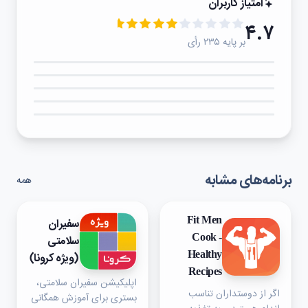
امتیاز کاربران
۴.۷
بر پایه ۲۳۵ رأی
۵★
۴★
۳★
۲★
۱★
برنامه‌های مشابه
همه
Fit Men
سفیران
Cook -
سلامتی
Healthy
(ویژه کرونا)
Recipes
اپلیکیشن سفیران سلامتی،
اگر از دوستداران تناسب
بستری برای آموزش همگانی