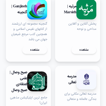
مرثیه |
Ganjineh |
Marsieh
گنجینه
پخش آنلاین و آفلاین
گنجینه مجموعه ای ارزشمند
مداحی و نوحه
از کتابهای نفیس اسلامی و
همچنین کتب مرجع شیعیان
جهان می باشد
مشاهده
مشاهده
صبح وصال |
مدرسه
علمی
تعالی
اعتقادی
صبح وصال
مدرسه تعالی مکانی برای
جامع ترین اپلیکیشن مذهبی
بندگی عالمانه و متعالی
ایران!