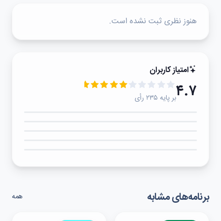
هنوز نظری ثبت نشده است.
امتیاز کاربران
۴.۷
بر پایه ۲۳۵ رأی
۵★
۴★
۳★
۲★
۱★
برنامه‌های مشابه
همه